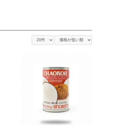
Coffee
Drinks
Snacks
Juice