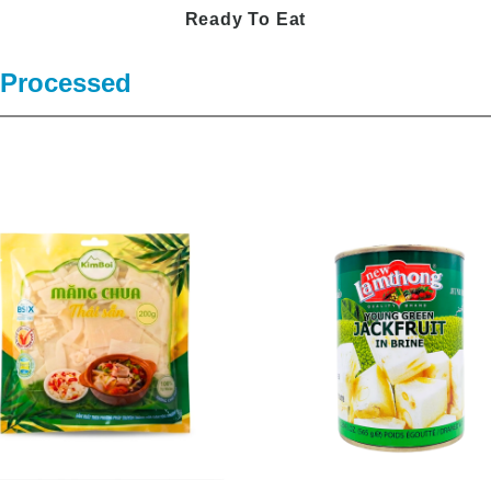
 Processed
Masala
Ready To Eat
Dry Seeds
Australia
Bangladesh
Processed
Indonesia
Japan
Korea
Malaysia
Myanmar
Pakistan/India
Thailand
Sri Lanka
Turkey
Vietnam