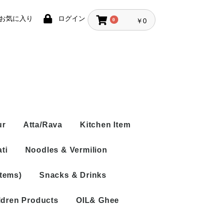
お気に入り
ログイン
0
￥0
ur
Atta/Rava
Kitchen Item
ti
Noodles & Vermilion
Items)
Snacks & Drinks
Rice Vermicelli
Noodles
ldren Products
OIL& Ghee
Tea