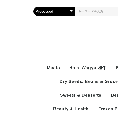
Meats
Halal Wagyu 和牛
Dry Seeds, Beans & Groce
BEEF
Beef Wi
MUTTON/LAMP/SHEEP
Sweets & Desserts
Be
Beef Bo
Boneles
CHICKEN
Naizo
With Bo
Chicken
PROCESSED
Beef Pr
Naizo
Chicken
Beauty & Health
Frozen P
Process
Chicken