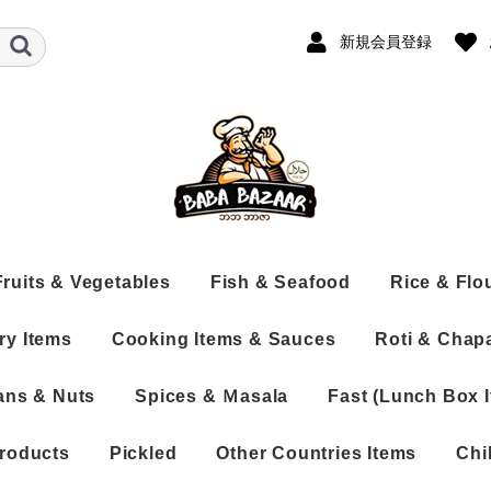
新規会員登録
Fruits & Vegetables
Fish & Seafood
Rice & Flo
ry Items
Cooking Items & Sauces
Roti & Chapa
Fresh
Frozen Fish
Rice
th Bone
Frozen
Dry Fish
Flour
ans & Nuts
Spices & Ｍasala
Fast (Lunch Box 
neless
s
Processed
Processed Fish
COOKING ITEMS
ne
 Whole
Sea Shrimp
SAUCE
ocessed
 Cut
roducts
Pickled
Other Countries Items
Chi
PASTE
ed
 Naizo
Spices