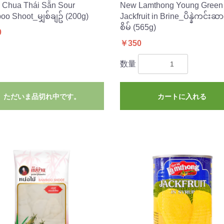
 Chua Thái Sẵn Sour
New Lamthong Young Green
o Shoot_မျှစ်ချဥ် (200g)
Jackfruit in Brine_ပိန္နဲကင်းဆ
စိမ် (565g)
0
￥350
数量
ただいま品切れ中です。
カートに入れる