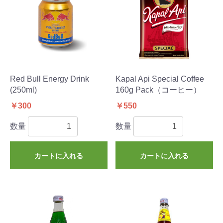
Red Bull Energy Drink
Kapal Api Special Coffee
(250ml)
160g Pack（コーヒー）
￥300
￥550
数量
数量
カートに入れる
カートに入れる