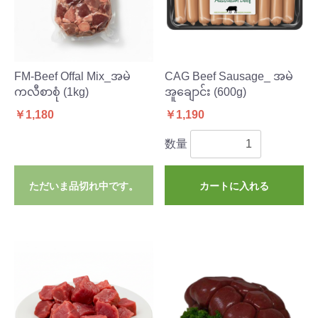
FM-Beef Offal Mix_အမဲ
CAG Beef Sausage_ အမဲ
ကလီစာစုံ (1kg)
အူချောင်း (600g)
￥1,180
￥1,190
数量
ただいま品切れ中です。
カートに入れる