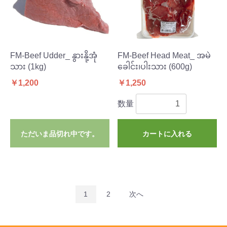
FM-Beef Udder_ နွားနို့အုံ
FM-Beef Head Meat_ အမဲ
သား (1kg)
ခေါင်း၊ပါးသား (600g)
￥1,200
￥1,250
数量
ただいま品切れ中です。
カートに入れる
1
2
次へ