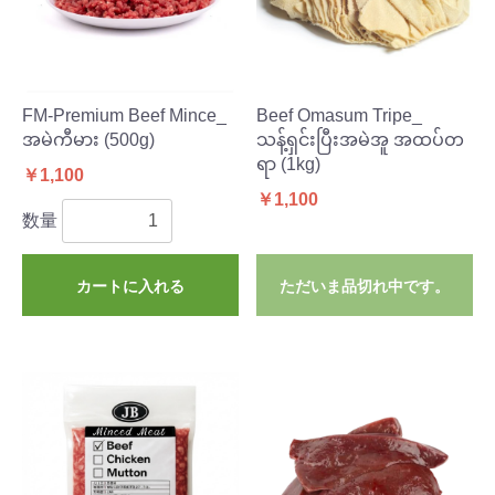
FM-Premium Beef Mince_
Beef Omasum Tripe_
အမဲကီမား (500g)
သန့်ရှင်းပြီးအမဲအူ အထပ်တ
ရာ (1kg)
￥1,100
￥1,100
数量
カートに入れる
ただいま品切れ中です。