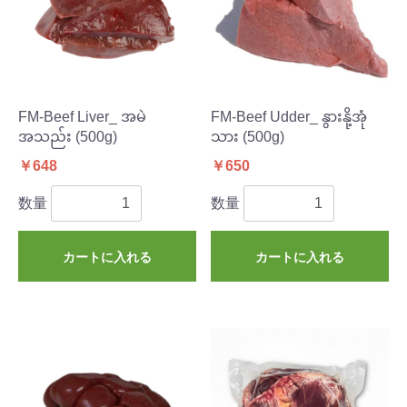
FM-Beef Liver_ အမဲ
FM-Beef Udder_ နွားနို့အုံ
အသည်း (500g)
သား (500g)
￥648
￥650
数量
数量
カートに入れる
カートに入れる