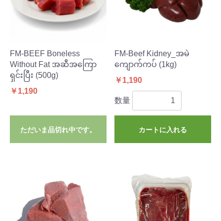
FM-BEEF Boneless
FM-Beef Kidney_အမဲ
Without Fat အဆီအကြော
ကျောက်ကပ် (1kg)
ရှင်းပြီး (500g)
￥1,190
￥1,190
数量
ただいま品切れ中です。
カートに入れる