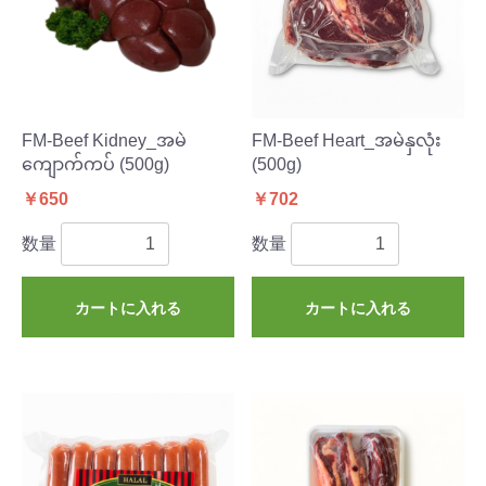
FM-Beef Kidney_အမဲ
FM-Beef Heart_အမဲနှလုံး
ကျောက်ကပ် (500g)
(500g)
￥650
￥702
数量
数量
カートに入れる
カートに入れる