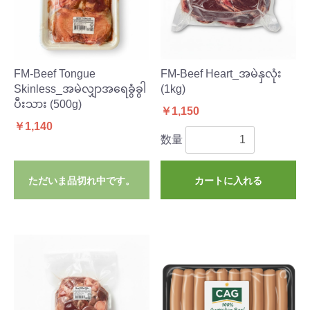
FM-Beef Tongue
FM-Beef Heart_အမဲနှလုံး
Skinless_အမဲလျှာအရေခွံခွါ
(1kg)
ပီးသား (500g)
￥1,150
￥1,140
数量
ただいま品切れ中です。
カートに入れる