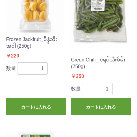
Frozen Jackfruit_ပိန္နဲသီး
အဝါ (250g)
￥220
Green Chili_ ငရုပ်သီးစိမ်း
(250g)
数量
￥250
数量
カートに入れる
カートに入れる