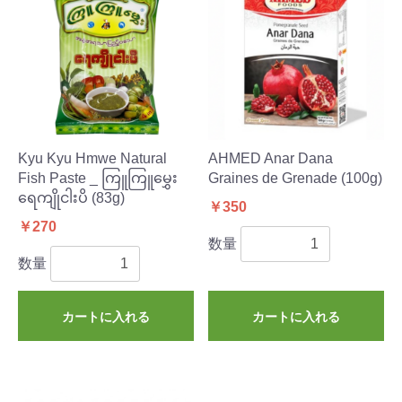
Kyu Kyu Hmwe Natural
AHMED Anar Dana
Fish Paste _ ကြူကြူမွှေး
Graines de Grenade (100g)
ရေကျိုငါးပိ (83g)
￥350
￥270
数量
数量
カートに入れる
カートに入れる