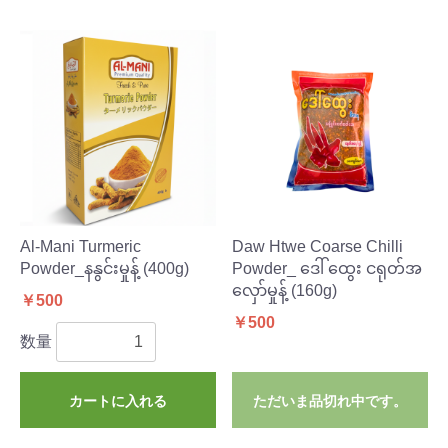
Al-Mani Turmeric
Daw Htwe Coarse Chilli
Powder_နနွင်းမှုန့် (400g)
Powder_ ဒေါ် ထွေး ငရုတ်အ
လှော်မှုန့် (160g)
￥500
￥500
数量
カートに入れる
ただいま品切れ中です。