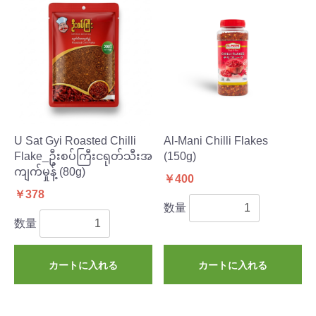
U Sat Gyi Roasted Chilli
Al-Mani Chilli Flakes
Flake_ဦးစပ်ကြီးငရုတ်သီးအ
(150g)
ကျက်မှုန့် (80g)
￥400
￥378
数量
数量
カートに入れる
カートに入れる