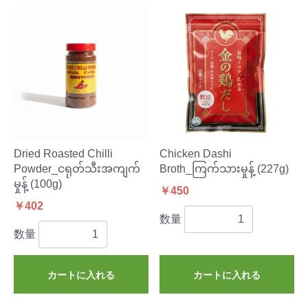
Dried Roasted Chilli
Chicken Dashi
Powder_ငရုတ်သီးအကျက်
Broth_ကြက်သားမှုန့် (227g)
မှုန့် (100g)
￥450
￥402
数量
数量
カートに入れる
カートに入れる