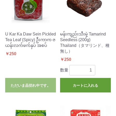
U Kar Ka Daw Sein Pickled
မန်းကျည်းသီးမှဲ့ Tamarind
Tea Leaf (Spicy) ဦးကာက ဇ
Seedless (200g)
ယန်းလက်ဖက်နှပ် အစပ်
Thailand（タマリンド、種
無し）
￥250
￥250
数量
ただいま品切れ中です。
カートに入れる