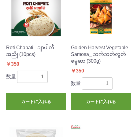
Roti Chapati_ ချာပါတီ-
Golden Harvest Vegetable
အညို (10pcs)
Samosa_ သက်သတ်လွတ်
စမူဆာ (300g)
￥350
￥350
数量
数量
カートに入れる
カートに入れる