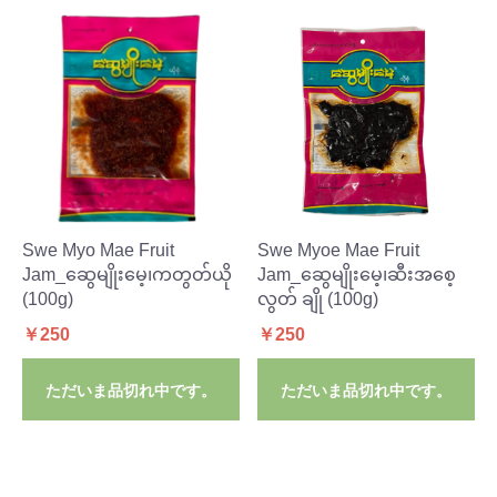
Swe Myo Mae Fruit
Swe Myoe Mae Fruit
Jam_ဆွေမျိုးမေ့၊ကတွတ်ယို
Jam_ဆွေမျိုးမေ့၊ဆီးအစေ့
(100g)
လွတ် ချို (100g)
￥250
￥250
ただいま品切れ中です。
ただいま品切れ中です。