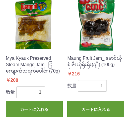
Mya Kyauk Preserved
Maung Fruit Jam_ မောင်ယို
Steam Mango Jam_ မြ
စုံ၊ဇီးယိုရိုးရိုး(ချို) (100g)
ကျောက်သရက်ပေါင်း (70g)
￥216
￥200
数量
数量
カートに入れる
カートに入れる