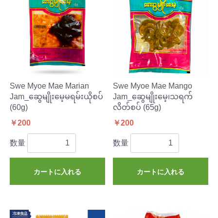
Swe Myoe Mae Marian
Swe Myoe Mae Mango
Jam_ဆွေမျိုးမေ့မရမ်းယိုစပ်
Jam_ဆွေမျိုးမေ့၊သရက်
(60g)
လိတ်စပ် (65g)
￥200
￥200
数量
数量
カートに入れる
カートに入れる