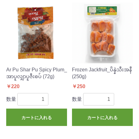
Ar Pu Shar Pu Spicy Plum_
Frozen Jackfruit_ပိန္နဲသီးအနီ
အာပူလျှာပူဇီးစပ် (72g)
(250g)
￥220
￥250
数量
数量
カートに入れる
カートに入れる