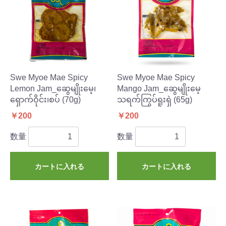
Swe Myoe Mae Spicy
Swe Myoe Mae Spicy
Lemon Jam_ဆွေမျိုးမေ့၊
Mango Jam_ဆွေမျိုးမေ့
ရှောက်ဝိုင်း၊စပ် (70g)
သရက်ကြွပ်ရူးရှဲ (65g)
￥200
￥200
数量
数量
カートに入れる
カートに入れる